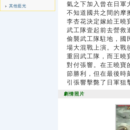
氣之下加入曾在日軍
其他藍光
不知道國共之間的摩
李杏花決定嫁給王曉
武工隊壹起前去營救
偷襲武工隊駐地，國
場大混戰上演。大戰
重回武工隊，而王曉
對付張響。在王曉寶
節勝利，但在最後時
引張響擊斃了日軍狙
劇情照片