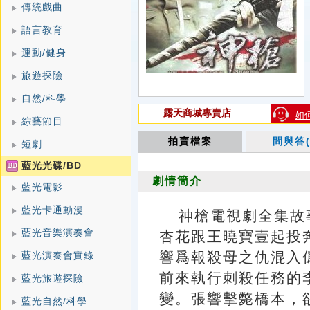
傳統戲曲
語言教育
運動/健身
旅遊探險
自然/科學
露天商城專賣店
如
綜藝節目
拍賣檔案
問與答(
短劇
藍光光碟/BD
劇情簡介
藍光電影
藍光卡通動漫
神槍電視劇全集故
藍光音樂演奏會
杏花跟王曉寶壹起投
響爲報殺母之仇混入
藍光演奏會實錄
前來執行刺殺任務的
藍光旅遊探險
變。張響擊斃橋本，
藍光自然/科學