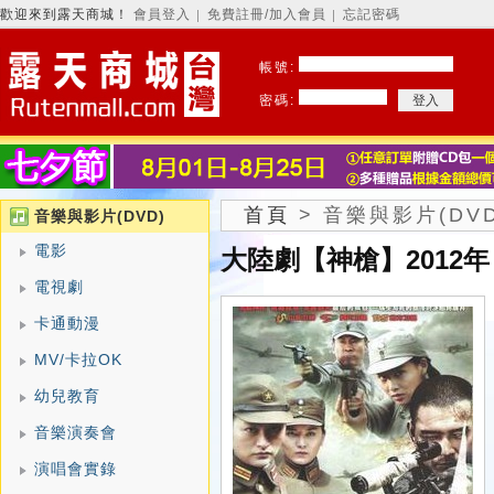
歡迎來到露天商城！
會員登入
免費註冊/加入會員
忘記密碼
│
│
帳號:
密碼:
首頁
>
音樂與影片(DVD
音樂與影片(DVD)
電影
大陸劇【神槍】2012年
電視劇
卡通動漫
MV/卡拉OK
幼兒教育
音樂演奏會
演唱會實錄