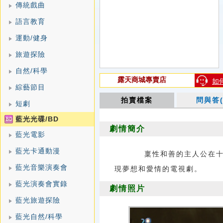
傳統戲曲
語言教育
運動/健身
旅遊探險
自然/科學
露天商城專賣店
如
綜藝節目
拍賣檔案
問與答(
短劇
藍光光碟/BD
劇情簡介
藍光電影
藍光卡通動漫
稟性和善的主人公在十分
藍光音樂演奏會
現夢想和愛情的電視劇。
藍光演奏會實錄
劇情照片
藍光旅遊探險
藍光自然/科學