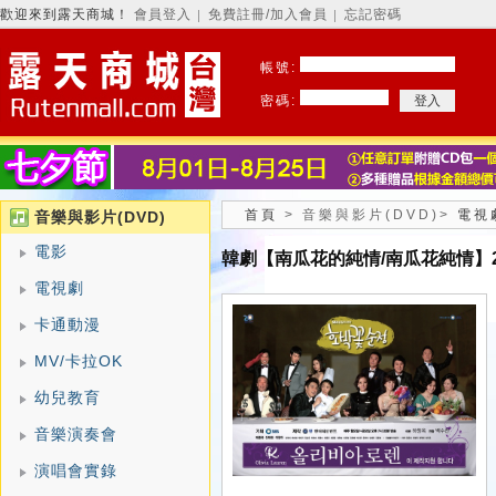
歡迎來到露天商城！
會員登入
免費註冊/加入會員
忘記密碼
│
│
帳號:
密碼:
首頁
>
音樂與影片(DVD)
>
電視
音樂與影片(DVD)
電影
韓劇【南瓜花的純情/南瓜花純情】2
電視劇
卡通動漫
MV/卡拉OK
幼兒教育
音樂演奏會
演唱會實錄