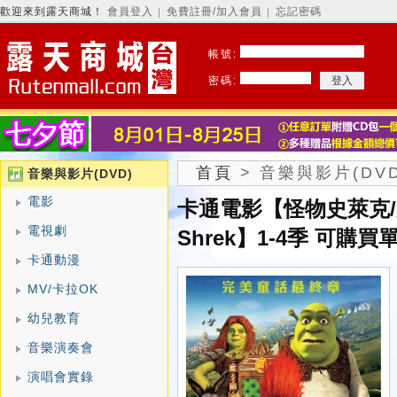
歡迎來到露天商城！
會員登入
免費註冊/加入會員
忘記密碼
│
│
帳號:
密碼:
首頁
>
音樂與影片(DVD
音樂與影片(DVD)
電影
卡通電影【怪物史萊克/
電視劇
Shrek】1-4季 可購買
卡通動漫
MV/卡拉OK
幼兒教育
音樂演奏會
演唱會實錄