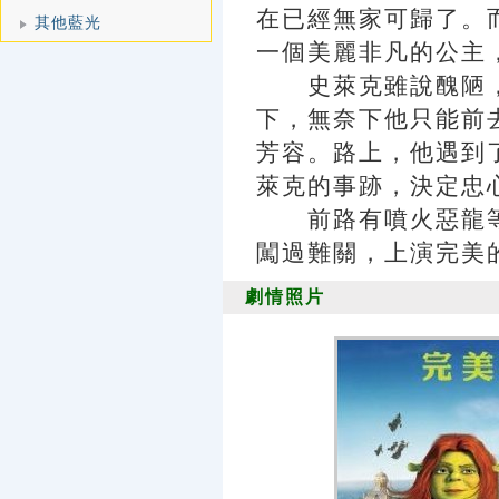
在已經無家可歸了。
其他藍光
一個美麗非凡的公主
史萊克雖說醜陋，
下，無奈下他只能前
芳容。路上，他遇到
萊克的事跡，決定忠
前路有噴火惡龍等
闖過難關，上演完美
劇情照片