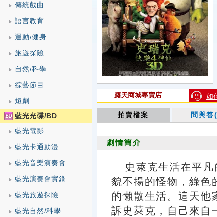
傳統戲曲
語言教育
運動/健身
旅遊探險
自然/科學
綜藝節目
露天商城專賣店
如
短劇
拍賣檔案
問與答(
藍光光碟/BD
藍光電影
劇情簡介
藍光卡通動漫
藍光音樂演奏會
史萊克生活在平凡
藍光演奏會實錄
貌不揚的怪物，綠色
的懶散生活。這天他
藍光旅遊探險
訴史萊克，自己來自
藍光自然/科學