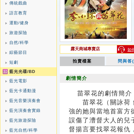
傳統戲曲
語言教育
運動/健身
旅遊探險
自然/科學
露天商城專賣店
如
綜藝節目
拍賣檔案
問與答(
短劇
藍光光碟/BD
劇情簡介
藍光電影
藍光卡通動漫
苗翠花的劇情簡介 · · 
藍光音樂演奏會
苗翠花（關詠荷 
強的她與當地首富方
藍光演奏會實錄
誤傷了漕督大人的兒
藍光旅遊探險
督揚言要找翠花報仇
藍光自然/科學