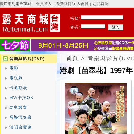
歡迎來到露天商城！
會員登入
免費註冊/加入會員
忘記密碼
│
│
帳號:
密碼:
首頁
>
音樂與影片(DVD
音樂與影片(DVD)
電影
港劇【苗翠花】1997年
電視劇
卡通動漫
MV/卡拉OK
幼兒教育
音樂演奏會
演唱會實錄