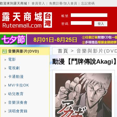
歡迎來到露天商城！
會員登入
免費註冊/加入會員
忘記密碼
│
│
帳號:
密碼:
首頁
>
音樂與影片(DVD
音樂與影片(DVD)
電影
動漫【鬥牌傳說Akagi】
電視劇
卡通動漫
MV/卡拉OK
幼兒教育
音樂演奏會
演唱會實錄