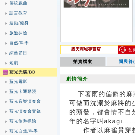
傳統戲曲
語言教育
運動/健身
旅遊探險
自然/科學
露天商城專賣店
如
綜藝節目
拍賣檔案
問與答(
短劇
藍光光碟/BD
劇情簡介
藍光電影
藍光卡通動漫
下著雨的偏僻的麻
藍光音樂演奏會
可做而沈溺於麻將的
的頭發，都會情不自
藍光演奏會實錄
年的名字叫akagi…
藍光旅遊探險
作者以麻雀貫穿整
藍光自然/科學