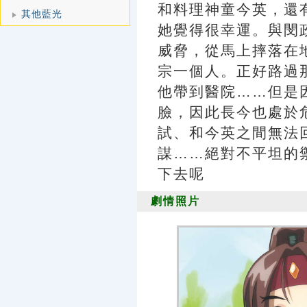
和料理神童今英，還
其他藍光
她覺得很幸運。與閔
威脅，從馬上摔落在
宗一個人。正好路過
他帶到醫院……但是
臉，因此長今也處於
試、和今英之間無法
謀……絕對不平坦的
下去呢
劇情照片