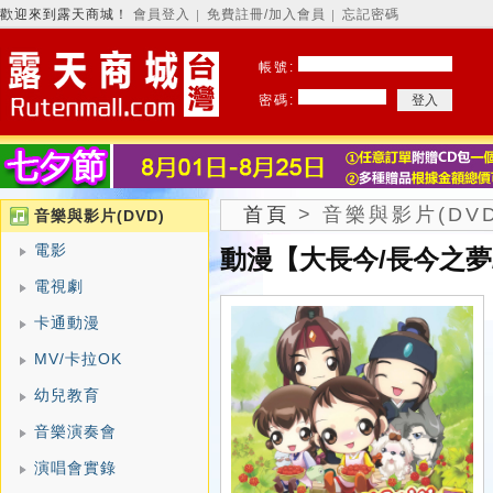
歡迎來到露天商城！
會員登入
免費註冊/加入會員
忘記密碼
│
│
帳號:
密碼:
首頁
>
音樂與影片(DVD
音樂與影片(DVD)
電影
動漫【大長今/長今之夢/J
電視劇
卡通動漫
MV/卡拉OK
幼兒教育
音樂演奏會
演唱會實錄